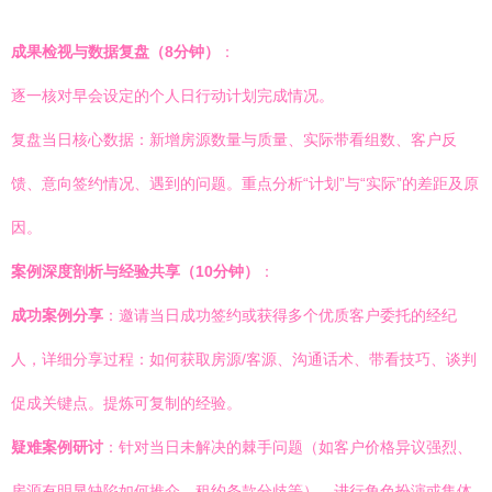
成果检视与数据复盘（8分钟）
：
逐一核对早会设定的个人日行动计划完成情况。
复盘当日核心数据：新增房源数量与质量、实际带看组数、客户反
馈、意向签约情况、遇到的问题。重点分析“计划”与“实际”的差距及原
因。
案例深度剖析与经验共享（10分钟）
：
成功案例分享
：邀请当日成功签约或获得多个优质客户委托的经纪
人，详细分享过程：如何获取房源/客源、沟通话术、带看技巧、谈判
促成关键点。提炼可复制的经验。
疑难案例研讨
：针对当日未解决的棘手问题（如客户价格异议强烈、
房源有明显缺陷如何推介、租约条款分歧等），进行角色扮演或集体